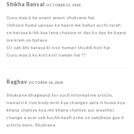
Shikha Bansal
OCTOBER 15, 2020
Guru maa ji ke anant anant shukrane hai
Jinhone hume upvaas ke baare me bahut acchi tarah
se bataya ki kb kya lena chayiye or day by day ke baare
me kram se bataya
Or yah bhi bataya ki isse humari shuddi hoti hai
Guru maa ji ko koti koti naman hai ??
Raghav
OCTOBER 16, 2020
Shukrane bhagwanji for such informative article,
navratri k tym body mrin kya changes aate h hume kya
khana chahiye kya nhi khana chahiye aur weather
change a asar sab kuchh kaafi ache se samjhaya gya h
article mein. Shukrane