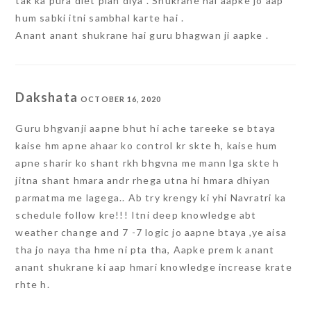
tak ka pura diet plan diya . Shukrane hai aapke jo aap
hum sabki itni sambhal karte hai .
Anant anant shukrane hai guru bhagwan ji aapke .
Dakshata
OCTOBER 16, 2020
Guru bhgvanji aapne bhut hi ache tareeke se btaya
kaise hm apne ahaar ko control kr skte h, kaise hum
apne sharir ko shant rkh bhgvna me mann lga skte h
jitna shant hmara andr rhega utna hi hmara dhiyan
parmatma me lagega.. Ab try krengy ki yhi Navratri ka
schedule follow kre!!! Itni deep knowledge abt
weather change and 7 -7 logic jo aapne btaya ,ye aisa
tha jo naya tha hme ni pta tha, Aapke prem k anant
anant shukrane ki aap hmari knowledge increase krate
rhte h.