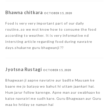
Bhawna chitkara
OCTOBER 15, 2020
Food is very very important part of our daily
routine..so we mst know how to consume the food
according to weather. It is very informative nd
intersting article regarding food during navratre
days.shukarne guru bhagwanji ??
Jyotsna Rustagi
OCTOBER 15, 2020
Bhagwaan ji aapne navratre aur badlte Mausam ke
baare me jo bataya wo bahut hi uttam jaankari hai.
Hum jarur follow karenge. Apne man aur swabhaav ko
kaise navratri me sudh kare. Guru Bhagwaan aur Guru
maa ko hriday se naman hai