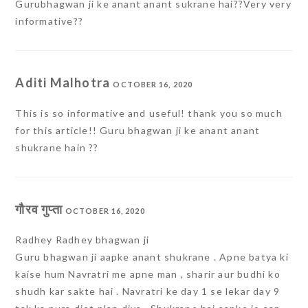
Gurubhagwan ji ke anant anant sukrane hai??Very very
informative??
Aditi Malhotra
OCTOBER 16, 2020
This is so informative and useful! thank you so much
for this article!! Guru bhagwan ji ke anant anant
shukrane hain ??
गौरव गुप्ता
OCTOBER 16, 2020
Radhey Radhey bhagwan ji
Guru bhagwan ji aapke anant shukrane . Apne batya ki
kaise hum Navratri me apne man , sharir aur budhi ko
shudh kar sakte hai . Navratri ke day 1 se lekar day 9