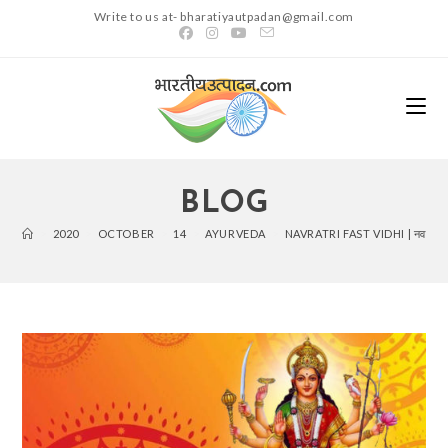
Write to us at- bharatiyautpadan@gmail.com
BLOG
>
2020
>
OCTOBER
>
14
>
AYURVEDA
>
NAVRATRI FAST VIDHI | नवरात्रि 