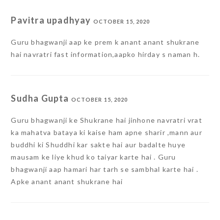
Pavitra upadhyay
OCTOBER 15, 2020
Guru bhagwanji aap ke prem k anant anant shukrane
hai navratri fast information,aapko hirday s naman h.
Sudha Gupta
OCTOBER 15, 2020
Guru bhagwanji ke Shukrane hai jinhone navratri vrat
ka mahatva bataya ki kaise ham apne sharir ,mann aur
buddhi ki Shuddhi kar sakte hai aur badalte huye
mausam ke liye khud ko taiyar karte hai . Guru
bhagwanji aap hamari har tarh se sambhal karte hai .
Apke anant anant shukrane hai