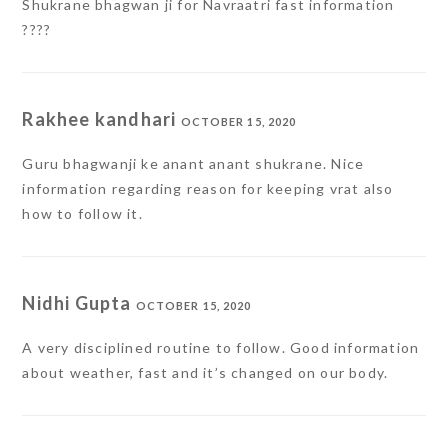
Shukrane bhagwan ji for Navraatri fast information
????
Rakhee kandhari
OCTOBER 15, 2020
Guru bhagwanji ke anant anant shukrane. Nice
information regarding reason for keeping vrat also
how to follow it.
Nidhi Gupta
OCTOBER 15, 2020
A very disciplined routine to follow. Good information
about weather, fast and it’s changed on our body.