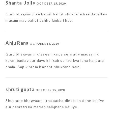
Shanta-Jolly
OCTOBER 15, 2020
Guru bhagvan ji ke bahut bahut shukrane hae.Badaltey
musam mae bahut achhe jankari hae.
Anju Rana
OCTOBER 15, 2020
Guru bhagwan ji ki aseem kripa se vrat v mausam k
karan badlav aur days k hisab se kya kya lena hai pata
chala. Aap k prem k anant shukrane hain.
shruti gupta
OCTOBER 15, 2020
Shukrane bhagvaanji itna aacha diet plan dene ke liye
aur navratri ka matlab samjhane ke liye.