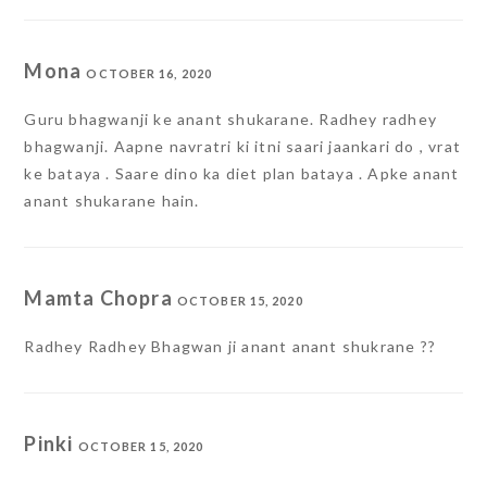
Mona
OCTOBER 16, 2020
Guru bhagwanji ke anant shukarane. Radhey radhey
bhagwanji. Aapne navratri ki itni saari jaankari do , vrat
ke bataya . Saare dino ka diet plan bataya . Apke anant
anant shukarane hain.
Mamta Chopra
OCTOBER 15, 2020
Radhey Radhey Bhagwan ji anant anant shukrane ??
Pinki
OCTOBER 15, 2020